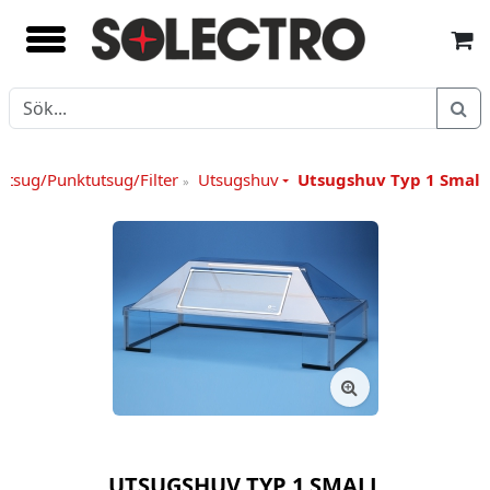
Utsug/Punktutsug/Filter
Utsugshuv
Utsugshuv Typ 1 Small
»
UTSUGSHUV TYP 1 SMALL