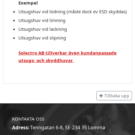
Exempel
Utsugshuv vid lödning (måste dock ev ESD skyddas)
Utsugshuv vid limning
Utsugshuv vid lackning
Utsugshuv vid slipning
Solectro AB tillverkar även kundanpassade
utsugs- och skyddhuvar
Tillbaka upp
KONTAKTA OSS
Adress:
Tenngatan 6-8, SE-234 35 Lomma