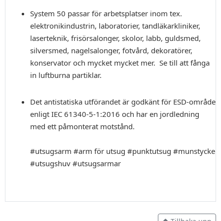
System 50 passar för arbetsplatser inom tex.
elektronikindustrin, laboratorier, tandläkarkliniker,
laserteknik, frisörsalonger, skolor, labb, guldsmed,
silversmed, nagelsalonger, fotvård, dekoratörer,
konservator och mycket mycket mer. Se till att fånga
in luftburna partiklar.
Det antistatiska utförandet är godkänt för ESD-område
enligt IEC 61340-5-1:2016 och har en jordledning
med ett påmonterat motstånd.
#utsugsarm #arm för utsug #punktutsug #munstycke
#utsugshuv #utsugsarmar