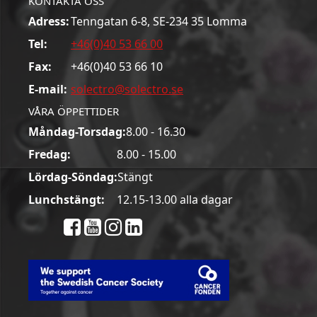
KONTAKTA OSS
Adress:
Tenngatan 6-8, SE-234 35 Lomma
Tel:
+46(0)40 53 66 00
Fax:
+46(0)40 53 66 10
E-mail:
solectro@solectro.se
VÅRA ÖPPETTIDER
Måndag-Torsdag:
8.00 - 16.30
Fredag:
8.00 - 15.00
Lördag-Söndag:
Stängt
Lunchstängt:
12.15-13.00 alla dagar