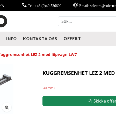
MMA
Tel: +46 (0)40 536600
Email: solectro@solectro
OFFERT
T
INFO
KONTAKTA OSS
Kuggremsenhet LEZ 2 med löpvagn LW7
KUGGREMSENHET LEZ 2 MED
Läs mer »
Skicka offe