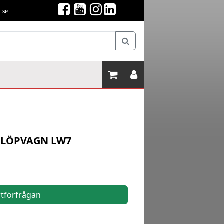
.se
 LÖPVAGN LW7
rtförfrågan