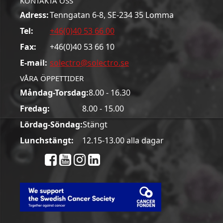
KONTAKTA OSS
Adress:
Tenngatan 6-8, SE-234 35 Lomma
Tel:
+46(0)40 53 66 00
Fax:
+46(0)40 53 66 10
E-mail:
solectro@solectro.se
VÅRA ÖPPETTIDER
Måndag-Torsdag:
8.00 - 16.30
Fredag:
8.00 - 15.00
Lördag-Söndag:
Stängt
Lunchstängt:
12.15-13.00 alla dagar