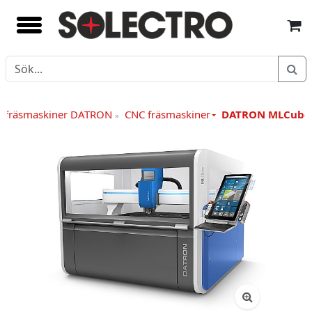
 fräsmaskiner DATRON
CNC fräsmaskiner
DATRON MLCube 
»