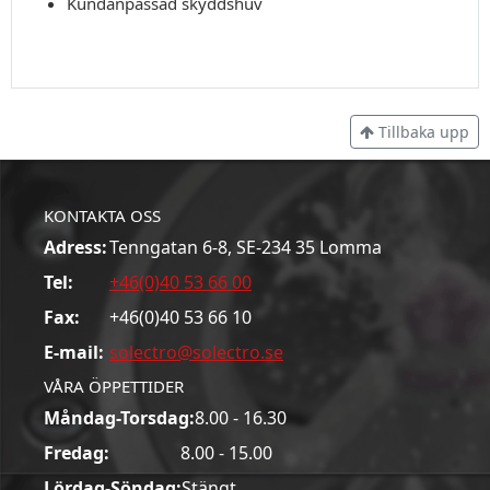
Kundanpassad skyddshuv
Tillbaka upp
KONTAKTA OSS
Adress:
Tenngatan 6-8, SE-234 35 Lomma
Tel:
+46(0)40 53 66 00
Fax:
+46(0)40 53 66 10
E-mail:
solectro@solectro.se
VÅRA ÖPPETTIDER
Måndag-Torsdag:
8.00 - 16.30
Fredag:
8.00 - 15.00
Lördag-Söndag:
Stängt