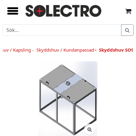
huv / Kapsling
Skyddshuv / Kundanpassad
Skyddshuv SO9
»