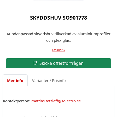
SKYDDSHUV SO901778
Kundanpassad skyddshuv tillverkad av aluminiumprofiler
och plexiglas.
Läs mer »
Skicka offertförfrågan
Mer info
Varianter / Prisinfo
Kontaktperson:
mattias.tetzlaff@solectro.se