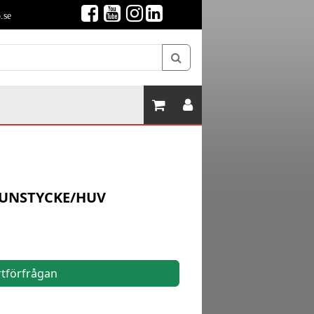
.se
MUNSTYCKE/HUV
rtförfrågan