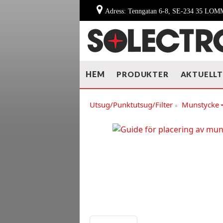
Adress: Tenngatan 6-8, SE-234 35 LO
HEM
PRODUKTER
AKTUELL
Utsug/Punktutsug/Filter
Munstycke
»