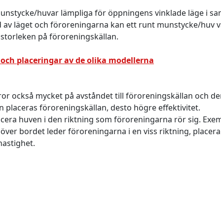
munstycke/huvar lämpliga för öppningens vinklade läge i 
av läget och föroreningarna kan ett runt munstycke/huv var
storleken på föroreningskällan.
r och placeringar av de olika modellerna
or också mycket på avståndet till föroreningskällan och de
 placeras föroreningskällan, desto högre effektivitet.
lacera huven i den riktning som föroreningarna rör sig. Exe
ter över bordet leder föroreningarna i en viss riktning, place
hastighet.