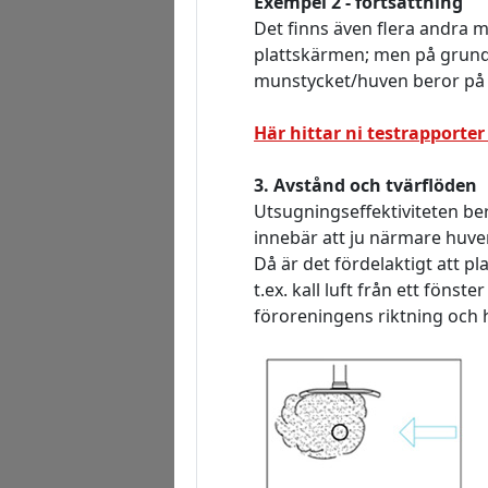
Exempel 2 - fortsättning
Det finns även flera andra 
plattskärmen; men på grund 
munstycket/huven beror på 
Här hittar ni testrapporte
3. Avstånd och tvärflöden
Utsugningseffektiviteten ber
innebär att ju närmare huven
Då är det fördelaktigt att p
t.ex. kall luft från ett föns
föroreningens riktning och 