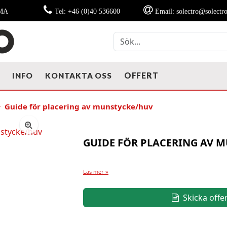
MMA
Tel: +46 (0)40 536600
Email: solectro@solectro
OFFERT
T
INFO
KONTAKTA OSS
Guide för placering av munstycke/huv
GUIDE FÖR PLACERING AV 
Läs mer »
Skicka offe