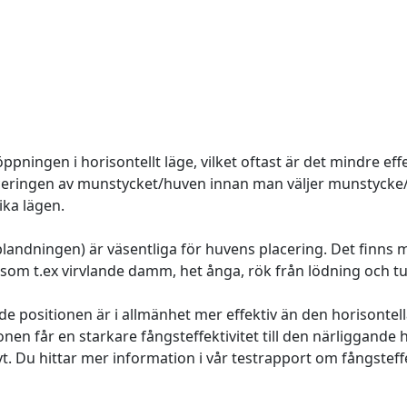
ingen i horisontellt läge, vilket oftast är det mindre effek
ceringen av munstycket/huven innan man väljer munstycke/h
ika lägen.
andningen) är väsentliga för huvens placering. Det finns
som t.ex virvlande damm, het ånga, rök från lödning och tu
de positionen är i allmänhet mer effektiv än den horisontel
ionen får en starkare fångsteffektivitet till den närliggande 
vt. Du hittar mer information i vår testrapport om fångsteffe