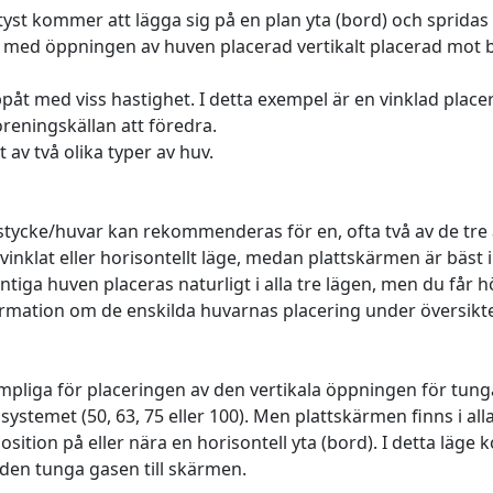
yst kommer att lägga sig på en plan yta (bord) och spridas 
a med öppningen av huven placerad vertikalt placerad mot 
påt med viss hastighet. I detta exempel är en vinklad plac
reningskällan att föredra.
t av två olika typer av huv.
ycke/huvar kan rekommenderas för en, ofta två av de tre al
inklat eller horisontellt läge, medan plattskärmen är bäst i v
tiga huven placeras naturligt i alla tre lägen, men du får h
formation om de enskilda huvarnas placering under översikt
mpliga för placeringen av den vertikala öppningen för tung
stemet (50, 63, 75 eller 100). Men plattskärmen finns i all
osition på eller nära en horisontell yta (bord). I detta läg
den tunga gasen till skärmen.