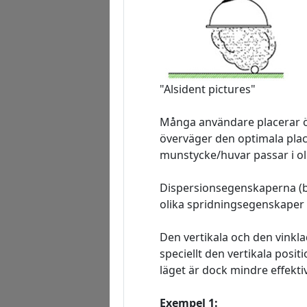
"Alsident pictures"
Många användare placerar öppn
överväger den optimala pla
munstycke/huvar passar i ol
Dispersionsegenskaperna (bl
olika spridningsegenskaper 
Den vertikala och den vinkla
speciellt den vertikala posit
läget är dock mindre effekti
Exempel 1: