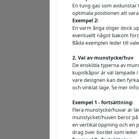
En tung gas som avdunstar t
optimala positionen att var
Exempel 2:
En varm ånga stiger dock up
eventuellt något bakom föro
Båda exemplen leder till vale
2. Val av munstycke/huv
De enskilda typerna av munst
kupolkåpor är väl lämpade i v
vare designen kan den fyrkan
och vinklat läge. Se mer in
Exempel 1 - fortsättning:
Flera munstycke/huvar är lä
munstycket/huven beror på sy
en vertikal öppning och en p
drag över bordet som leder 