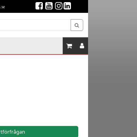
.se
rtförfrågan