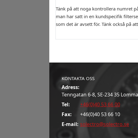
Tänk på att noga kontrollera numret på b
man har satt in en kundspecifik filterset
som det är avsett för. Tänk också på at
KONTAKTA OSS
Adress:
Tenngatan 6-8, SE-234 35 Lomm
Tel:
+46(0)40 53 66 00
Fax:
+46(0)40 53 66 10
E-mail:
solectro@solectro.se