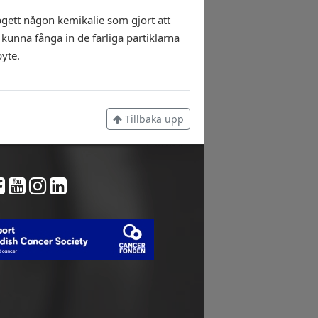
uppgett någon kemikalie som gjort att
ll kunna fånga in de farliga partiklarna
byte.
Tillbaka upp