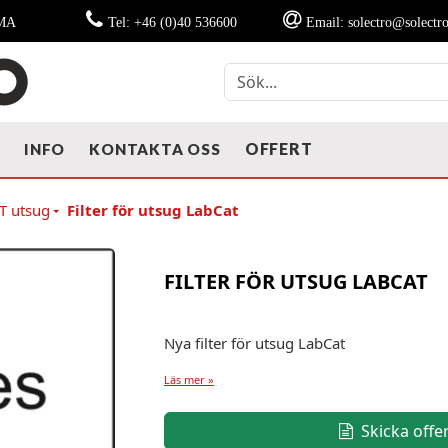
MMA
Tel: +46 (0)40 536600
Email: solectro@solectro
OFFERT
T
INFO
KONTAKTA OSS
LT utsug
Filter för utsug LabCat
FILTER FÖR UTSUG LABCAT
Nya filter för utsug LabCat
Läs mer »
Skicka offe