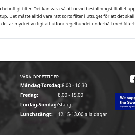
efintligt filter. Det kan vara så att ni vid beställningstillfället 
up. Det måste alltid vara rätt sorts filter i utsuget för att det ska
t det är mycket viktigt att utföra regelbundet underhåll med filter
VÅRA ÖPPETTIDER
Måndag-Torsdag:
8.00 - 16.30
a
Fredag:
8.00 - 15.00
Lördag-Söndag:
Stängt
Lunchstängt:
12.15-13.00 alla dagar