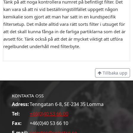
Tänk på att noga kontrollera numret på befintligt filter. Det
kan vara så att ni vid beställningstillfället uppgett någon
kemikalie som gjort att man har satt in en kundspecifik
filtersetup. Det måste alltid vara rätt sorts filter i utsuget för
att det skall kunna fånga in de farliga partiklarna som det är
avsett för. Tänk också på att det är mycket viktigt att utföra
regelbundet underhåll med filterbyte.
Tillbaka upp
KONTAKTA OSS
Adress:
Tenngatan 6-8, SE-234 35 Lomma
Tel:
+46(0)40 53 66 00
Fax:
+46(0)40 53 66 10
E-mail:
solectro@solectro.se