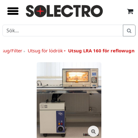
tsug/Filter
Utsug för lödrök
Utsug LRA 160 för reflowugn 
»