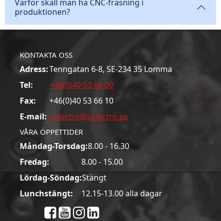
Varför skall man ha CNC-fräsning i
produktionen?
KONTAKTA OSS
Adress:
Tenngatan 6-8, SE-234 35 Lomma
Tel:
+46(0)40 53 66 00
Fax:
+46(0)40 53 66 10
E-mail:
solectro@solectro.se
VÅRA ÖPPETTIDER
Måndag-Torsdag:
8.00 - 16.30
Fredag:
8.00 - 15.00
Lördag-Söndag:
Stängt
Lunchstängt:
12.15-13.00 alla dagar