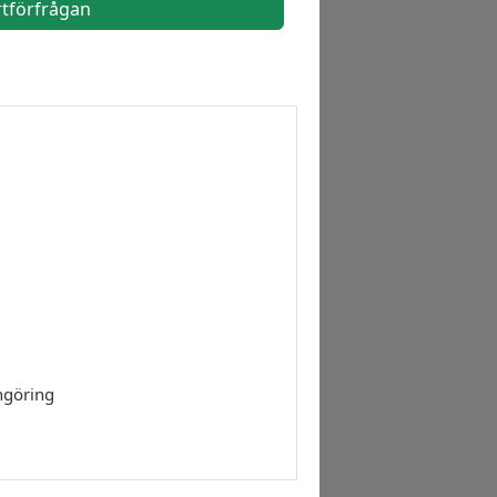
rtförfrågan
engöring