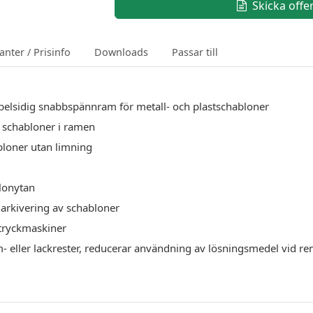
Skicka offe
anter / Prisinfo
Downloads
Passar till
belsidig snabbspännram för metall- och plastschabloner
 schabloner i ramen
bloner utan limning
lonytan
 arkivering av schabloner
 tryckmaskiner
m- eller lackrester, reducerar användning av lösningsmedel vid r