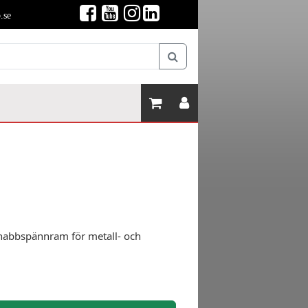
.se
snabbspännram för metall- och