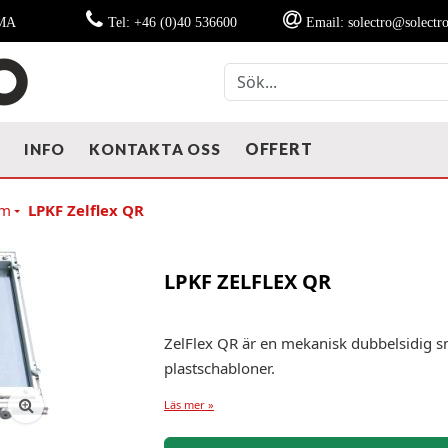
MMA
Tel: +46 (0)40 536600
Email: solectro@solectro
OFFERT
T
INFO
KONTAKTA OSS
em
LPKF Zelflex QR
LPKF ZELFLEX QR
ZelFlex QR är en mekanisk dubbelsidig 
plastschabloner.
Läs mer »