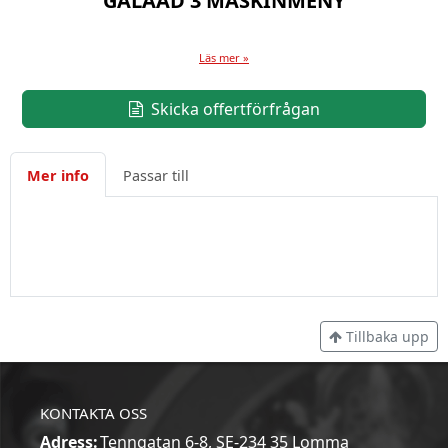
GALAAD 3 MASKINMENY
Läs mer »
Skicka offertförfrågan
Mer info
Passar till
Tillbaka upp
KONTAKTA OSS
Adress:
Tenngatan 6-8, SE-234 35 Lomma