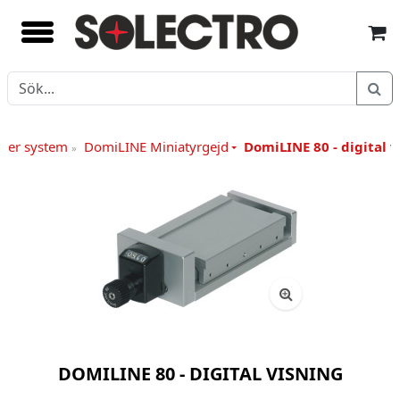
rner system
DomiLINE Miniatyrgejd
DomiLINE 80 - digital v
»
DOMILINE 80 - DIGITAL VISNING