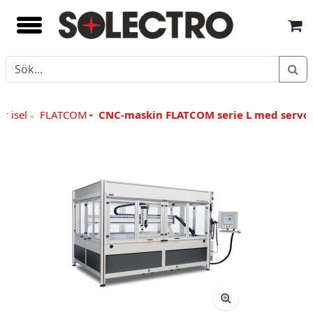
r isel
FLATCOM
CNC-maskin FLATCOM serie L med servo
»