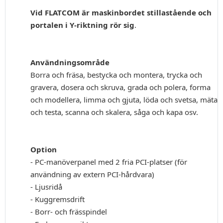
Vid FLATCOM är maskinbordet stillastående och
portalen i Y-riktning rör sig
.
Användningsområde
Borra och fräsa, bestycka och montera, trycka och
gravera, dosera och skruva, grada och polera, forma
och modellera, limma och gjuta, löda och svetsa, mäta
och testa, scanna och skalera, såga och kapa osv.
Option
- PC-manöverpanel med 2 fria PCI-platser (för
användning av extern PCI-hårdvara)
- Ljusridå
- Kuggremsdrift
- Borr- och frässpindel