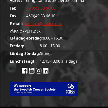
Adress:
Tenngatan 6-8, SE-234 35 Lomma
Tel:
+46(0)40 53 66 00
Fax:
+46(0)40 53 66 10
E-mail:
solectro@solectro.se
VÅRA ÖPPETTIDER
Måndag-Torsdag:
8.00 - 16.30
Fredag:
8.00 - 15.00
Lördag-Söndag:
Stängt
Lunchstängt:
12.15-13.00 alla dagar