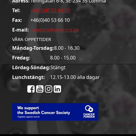
Adress:
Tenngatan 6-8, SE-234 35 Lomma
Tel:
+46(0)40 53 66 00
Fax:
+46(0)40 53 66 10
E-mail:
solectro@solectro.se
VÅRA ÖPPETTIDER
Måndag-Torsdag:
8.00 - 16.30
Fredag:
8.00 - 15.00
Lördag-Söndag:
Stängt
Lunchstängt:
12.15-13.00 alla dagar