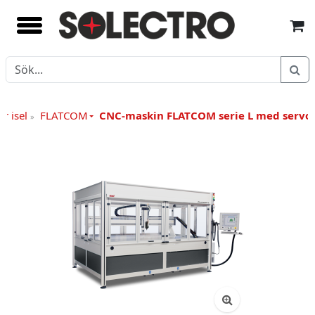
r isel
FLATCOM
CNC-maskin FLATCOM serie L med servo
»