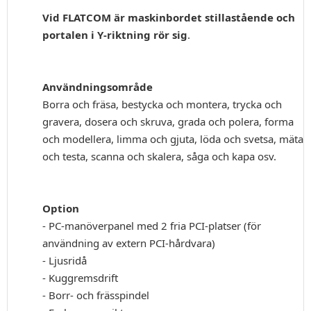
Vid FLATCOM är maskinbordet stillastående och
portalen i Y-riktning rör sig
.
Användningsområde
Borra och fräsa, bestycka och montera, trycka och
gravera, dosera och skruva, grada och polera, forma
och modellera, limma och gjuta, löda och svetsa, mäta
och testa, scanna och skalera, såga och kapa osv.
Option
- PC-manöverpanel med 2 fria PCI-platser (för
användning av extern PCI-hårdvara)
- Ljusridå
- Kuggremsdrift
- Borr- och frässpindel