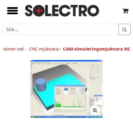
askiner isel
CNC mjukvara
CAM-simuleringsmjukvara NC
»