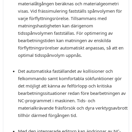
materialåtgången beräknas och materialgeometri
visas. Vid frässimulering fastställs spånvolymen för
varje förflyttningsrörelse. Tillsammans med
matningshastigheten kan därigenom
tidsspånvolymen fastställas. För optimering av
bearbetningstiden kan matningen av enskilda
förflyttningsrörelser automatiskt anpassas, så att en
optimal tidsspånvolym uppnås.
Det automatiska faställandet av kollisioner och
felkommando samt komfortabla sökfunktioner gör
det möjligt att känna av felförlopp och kritiska
bearbetningssituationer redan före bearbetningen av
NC-programmet i maskinen. Tids- och
materialkrävande fräsförsök och dyra verktygsavbrott
tillhör därmed förgången tid.
Med den integrerade editorn kan ändringar av NC-