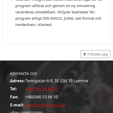
program utföras och genom en ny simulering
utvärderas omedelbart. NClyzer bearbetar NC-
program enligt DIN 66025, JCAM, isel-format och
Heidenhain i klartext.
Tillbaka upp
KONTAKTA OSS
Adress:
Tenngatan 6-8, SE-234 35 Lomma
Tel:
+46(0)40 53 66 00
Fax:
+46(0)40 53 66 10
E-mail:
solectro@solectro.se
VÅRA ÖPPETTIDER