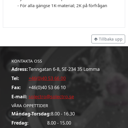
- För alla gängse 1K-material; 2K på förfrågan
Tillbaka upp
KONTAKTA OSS
Adress:
Tenngatan 6-8, SE-234 35 Lomma
Tel:
+46(0)40 53 66 00
Fax:
+46(0)40 53 66 10
E-mail:
solectro@solectro.se
VÅRA ÖPPETTIDER
Måndag-Torsdag:
8.00 - 16.30
Fredag:
8.00 - 15.00