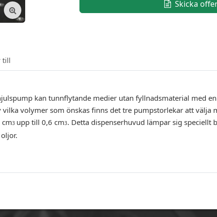
Skicka offe
till
spump kan tunnflytande medier utan fyllnadsmaterial med en vi
vilka volymer som önskas finns det tre pumpstorlekar att välja 
6 cm
upp till 0,6 cm
. Detta dispenserhuvud lämpar sig speciellt b
3
3
oljor.