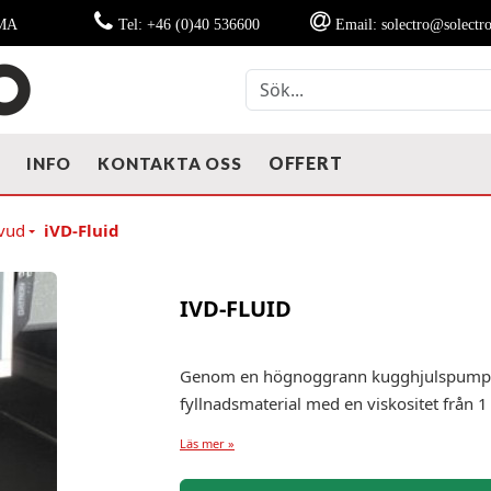
MMA
Tel: +46 (0)40 536600
Email: solectro@solectro
OFFERT
T
INFO
KONTAKTA OSS
vud
iVD-Fluid
IVD-FLUID
Genom en högnoggrann kugghjulspump k
fyllnadsmaterial med en viskositet från 
Läs mer »