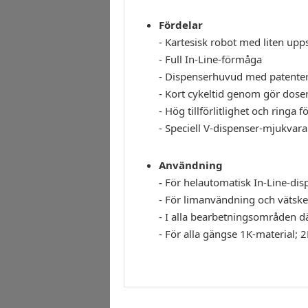
Fördelar
- Kartesisk robot med liten upp
- Full In-Line-förmåga
- Dispenserhuvud med patenter
- Kort cykeltid genom gör dose
- Hög tillförlitlighet och ringa 
- Speciell V-dispenser-mjukvar
Användning
-
För helautomatisk In-Line-dis
- För limanvändning och vätske
- I alla bearbetningsområden d
- För alla gängse 1K-material; 