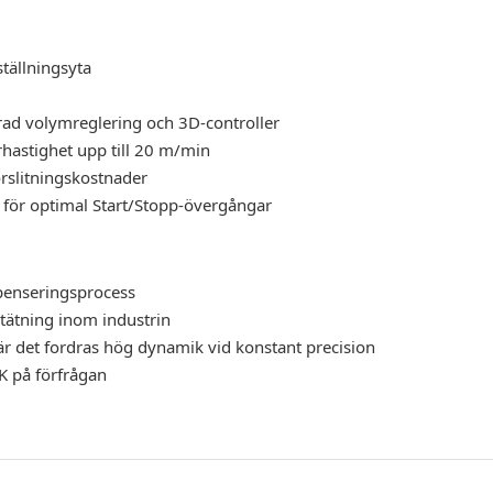
ställningsyta
ad volymreglering och 3D-controller
rhastighet upp till 20 m/min
förslitningskostnader
a för optimal Start/Stopp-övergångar
penseringsprocess
tätning inom industrin
är det fordras hög dynamik vid konstant precision
2K på förfrågan