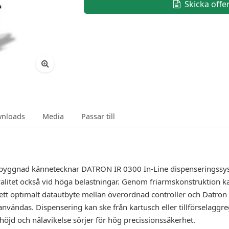
Skicka offe
nloads
Media
Passar till
uppbyggnad kännetecknar DATRON IR 0300 In-Line dispenseringss
litet också vid höga belastningar. Genom friarmskonstruktion kan
ör ett optimalt datautbyte mellan överordnad controller och Datron
vändas. Dispensering kan ske från kartusch eller tillförselaggreg
jd och nålavikelse sörjer för hög precissionssäkerhet.