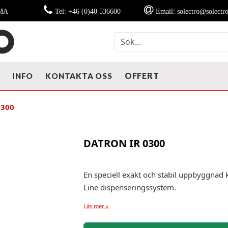
MMA
Tel: +46 (0)40 536600
Email: solectro@solectro
OFFERT
T
INFO
KONTAKTA OSS
0300
DATRON IR 0300
En speciell exakt och stabil uppbyggnad
Line dispenseringssystem.
Läs mer »