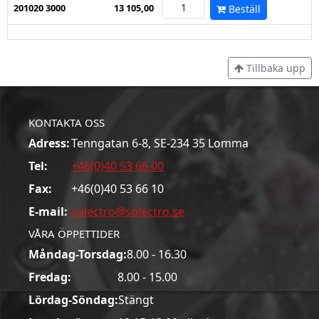
201020 3000
13 105,00
Beställ
Tillbaka upp
KONTAKTA OSS
Adress:
Tenngatan 6-8, SE-234 35 Lomma
Tel:
+46(0)40 53 66 00
Fax:
+46(0)40 53 66 10
E-mail:
solectro@solectro.se
VÅRA ÖPPETTIDER
Måndag-Torsdag:
8.00 - 16.30
Fredag:
8.00 - 15.00
Lördag-Söndag:
Stängt