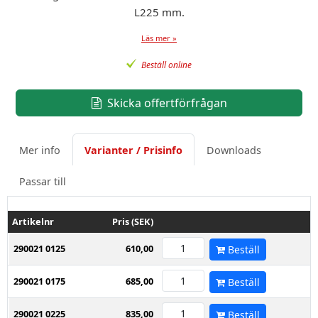
L225 mm.
Läs mer »
Beställ online
Skicka offertförfrågan
Mer info
Varianter / Prisinfo
Downloads
Passar till
Artikelnr
Pris (SEK)
290021 0125
610,00
Beställ
290021 0175
685,00
Beställ
290021 0225
835,00
Beställ