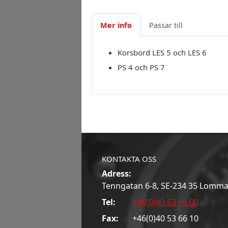
Mer info
Passar till
Korsbord LES 5 och LES 6
PS 4 och PS 7
KONTAKTA OSS
Adress:
Tenngatan 6-8, SE-234 35 Lomm
Tel:
+46(0)40 53 66 00
Fax:
+46(0)40 53 66 10