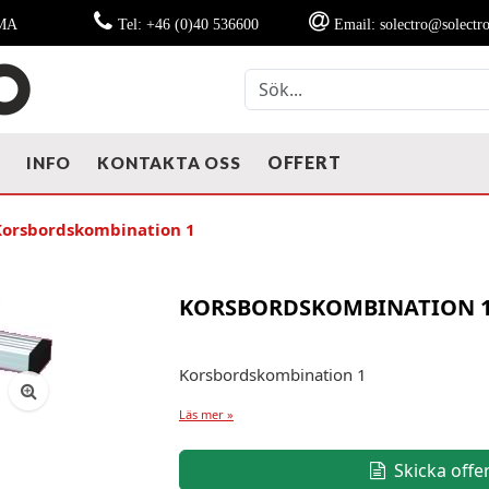
MMA
Tel: +46 (0)40 536600
Email: solectro@solectro
OFFERT
T
INFO
KONTAKTA OSS
Korsbordskombination 1
KORSBORDSKOMBINATION 
Korsbordskombination 1
Läs mer »
Skicka offe