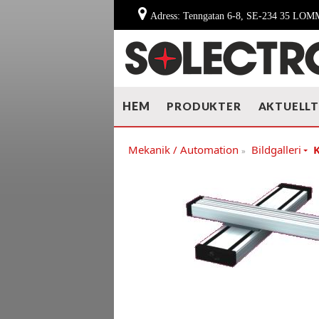
Adress: Tenngatan 6-8, SE-234 35 LO
HEM
PRODUKTER
AKTUELL
Mekanik / Automation
Bildgalleri
»