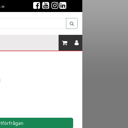
.se
1
rtförfrågan