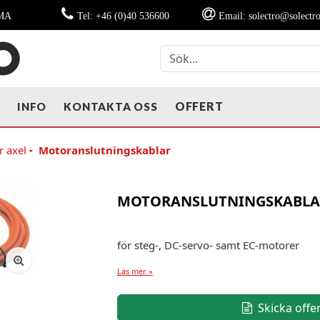
MMA
Tel: +46 (0)40 536600
Email: solectro@solectro
OFFERT
T
INFO
KONTAKTA OSS
r axel
Motoranslutningskablar
MOTORANSLUTNINGSKABLA
för steg-, DC-servo- samt EC-motorer
Läs mer »
Skicka offe