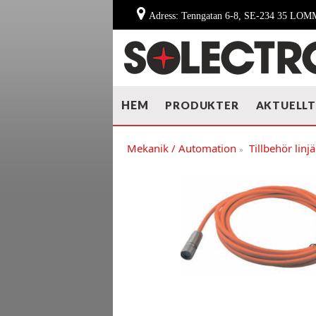
Adress: Tenngatan 6-8, SE-234 35 LO
HEM
PRODUKTER
AKTUELL
Mekanik / Automation
Tillbehör linjä
»