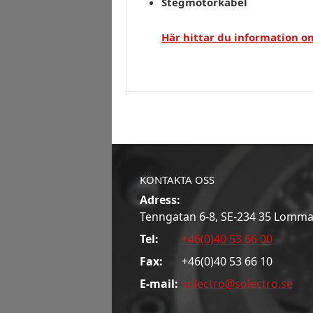
Stegmotorkabel
Här hittar du information om
KONTAKTA OSS
Adress:
Tenngatan 6-8, SE-234 35 Lomm
Tel:
+46(0)40 53 66 00
Fax:
+46(0)40 53 66 10
E-mail:
solectro@solectro.se