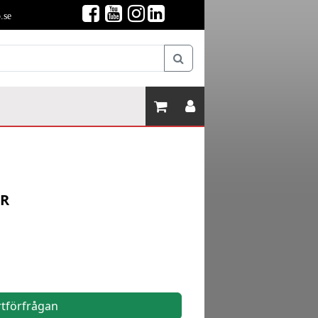
.se
R
rtförfrågan