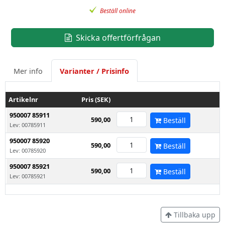
Beställ online
Skicka offertförfrågan
Mer info
Varianter / Prisinfo
Artikelnr
Pris (SEK)
950007 85911
590,00
Beställ
Lev: 00785911
950007 85920
590,00
Beställ
Lev: 00785920
950007 85921
590,00
Beställ
Lev: 00785921
Tillbaka upp