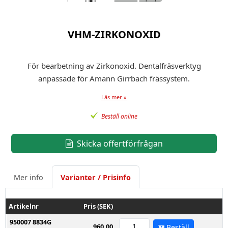
VHM-ZIRKONOXID
För bearbetning av Zirkonoxid. Dentalfräsverktyg
anpassade för Amann Girrbach frässystem.
Läs mer »
Beställ online
Skicka offertförfrågan
Mer info
Varianter / Prisinfo
Artikelnr
Pris (SEK)
950007 8834G
960,00
Beställ