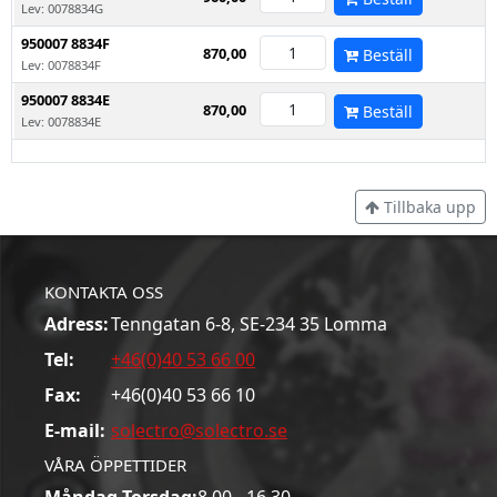
Lev: 0078834G
950007 8834F
870,00
Beställ
Lev: 0078834F
950007 8834E
870,00
Beställ
Lev: 0078834E
Tillbaka upp
KONTAKTA OSS
Adress:
Tenngatan 6-8, SE-234 35 Lomma
Tel:
+46(0)40 53 66 00
Fax:
+46(0)40 53 66 10
E-mail:
solectro@solectro.se
VÅRA ÖPPETTIDER