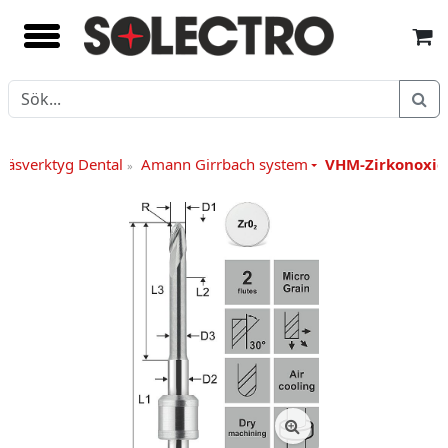
Fräsverktyg Dental
Amann Girrbach system
VHM-Zirkonoxid
»