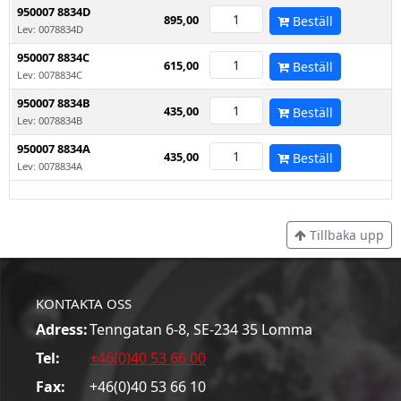
950007 8834D
895,00
Beställ
Lev: 0078834D
950007 8834C
615,00
Beställ
Lev: 0078834C
950007 8834B
435,00
Beställ
Lev: 0078834B
950007 8834A
435,00
Beställ
Lev: 0078834A
Tillbaka upp
KONTAKTA OSS
Adress:
Tenngatan 6-8, SE-234 35 Lomma
Tel:
+46(0)40 53 66 00
Fax:
+46(0)40 53 66 10