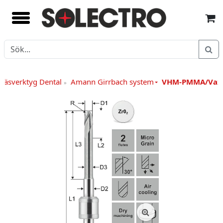
Fräsverktyg Dental
Amann Girrbach system
VHM-PMMA/Vax
»