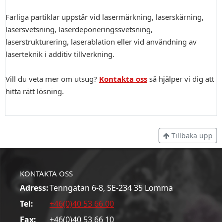
Farliga partiklar uppstår vid lasermärkning, laserskärning,
lasersvetsning, laserdeponeringssvetsning,
laserstrukturering, laserablation eller vid användning av
laserteknik i additiv tillverkning.
Vill du veta mer om utsug?
Kontakta oss
så hjälper vi dig att
hitta rätt lösning.
Tillbaka upp
KONTAKTA OSS
Adress:
Tenngatan 6-8, SE-234 35 Lomma
Tel:
+46(0)40 53 66 00
Fax:
+46(0)40 53 66 10