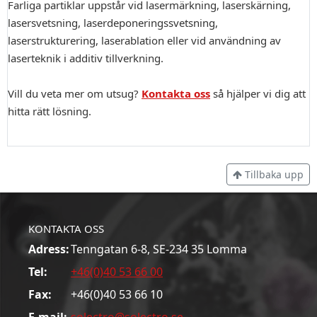
Farliga partiklar uppstår vid lasermärkning, laserskärning,
lasersvetsning, laserdeponeringssvetsning,
laserstrukturering, laserablation eller vid användning av
laserteknik i additiv tillverkning.
Vill du veta mer om utsug?
Kontakta oss
så hjälper vi dig att
hitta rätt lösning.
Tillbaka upp
KONTAKTA OSS
Adress:
Tenngatan 6-8, SE-234 35 Lomma
Tel:
+46(0)40 53 66 00
Fax:
+46(0)40 53 66 10