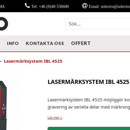
MMA
Tel: +46 (0)40 536600
Email: solectro@solectro
OFFERT
T
INFO
KONTAKTA OSS
Lasermärksystem IBL 4525
LASERMÄRKSYSTEM IBL 4525
Lasermärksystem IBL 4525 möjliggör kos
gravering av seriella delar med märknin
Läs mer »