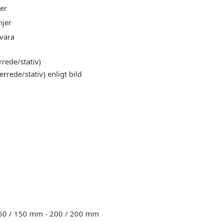
er
njer
vara
rede/stativ)
rede/stativ) enligt bild
 150 / 150 mm - 200 / 200 mm