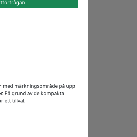
rtförfrågan
elar med märkningsområde på upp
er. På grund av de kompakta
tt tillval.