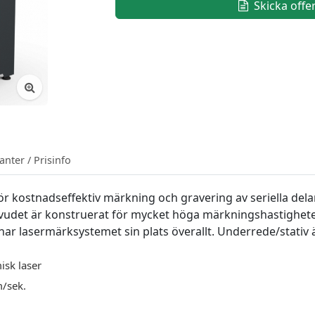
Skicka offe
anter / Prisinfo
r kostnadseffektiv märkning och gravering av seriella d
uvudet är konstruerat för mycket höga märkningshastighet
lasermärksystemet sin plats överallt. Underrede/stativ är e
isk laser
m/sek.