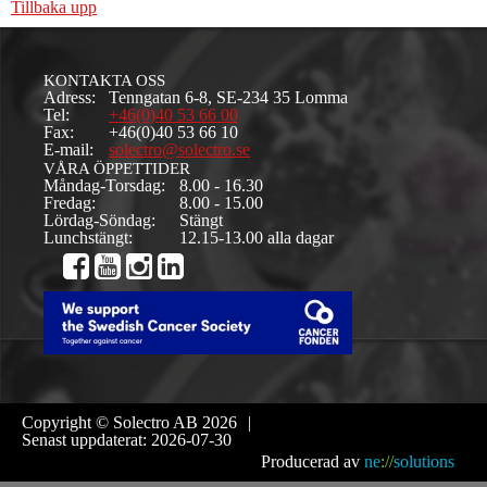
Tillbaka upp
KONTAKTA OSS
Adress:
Tenngatan 6-8, SE-234 35 Lomma
Tel:
+46(0)40 53 66 00
Fax:
+46(0)40 53 66 10
E-mail:
solectro@solectro.se
VÅRA ÖPPETTIDER
Måndag-Torsdag:
8.00 - 16.30
Fredag:
8.00 - 15.00
Lördag-Söndag:
Stängt
Lunchstängt:
12.15-13.00 alla dagar
Copyright © Solectro AB 2026
|
Senast uppdaterat: 2026-07-30
Producerad av
ne
://
solutions