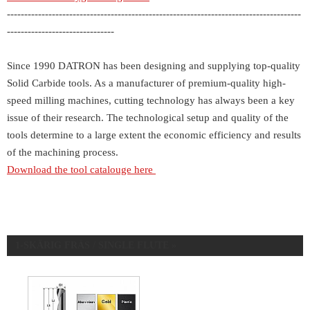
-------------------------------------------------------------------------------------
-------------------------------
Since 1990 DATRON has been designing and supplying top-quality
Solid Carbide tools. As a manufacturer of premium-quality high-
speed milling machines, cutting technology has always been a key
issue of their research. The technological setup and quality of the
tools determine to a large extent the economic efficiency and results
of the machining process.
Download the tool catalouge here
1-SKÄRIG FRÄS / SINGLE FLUTE »