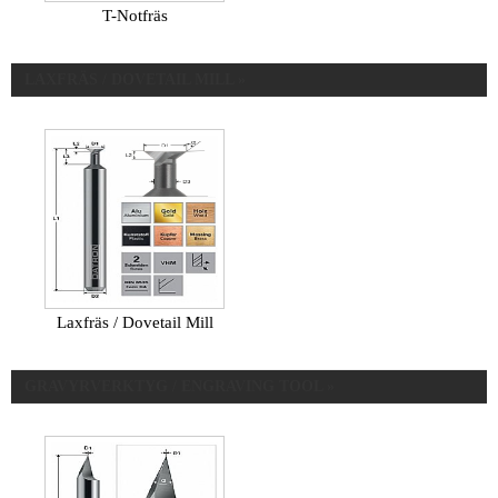
T-Notfräs
LAXFRÄS / DOVETAIL MILL »
Laxfräs / Dovetail Mill
GRAVYRVERKTYG / ENGRAVING TOOL »