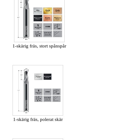
1-skärig fräs, stort spånspår
1-skärig fräs, polerat skär