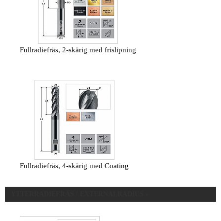
Fullradiefräs, 2-skärig med frislipning
Fullradiefräs, 4-skärig med Coating
YTTERRADIEFRÄS / EXTERNALRADIUS »