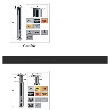
Gradfräs
T-NOT FRÄS / T-SLOTTING MILL »