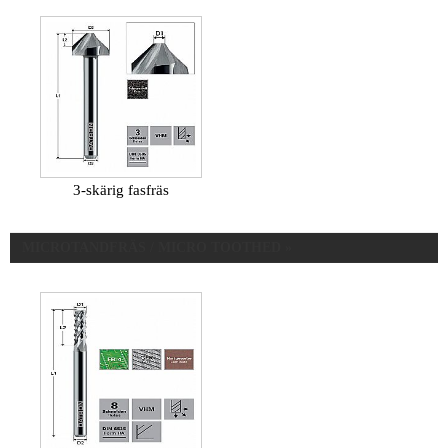
3-skärig fasfräs
MICROTANDFRÄS / MICRO TOOTHED »