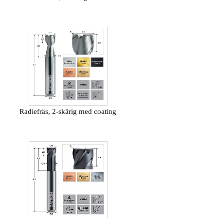
Radiefräs, 2-skärig med coating