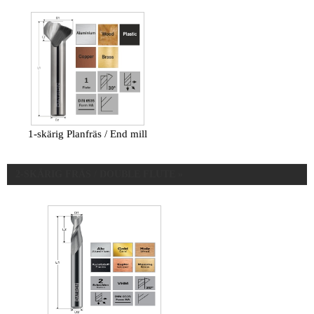
1-skärig Planfräs / End mill
2-SKÄRIG FRÄS / DOUBLE FLUTE »