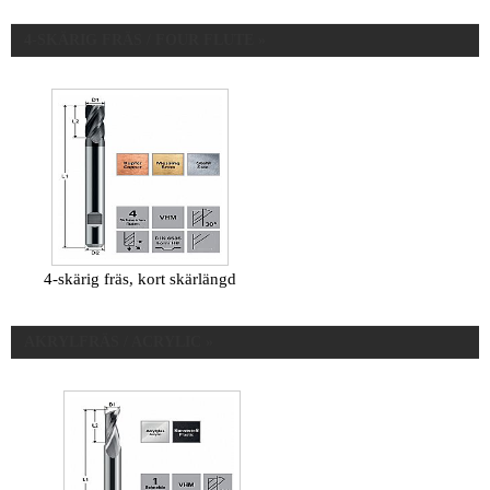
4-SKÄRIG FRÄS / FOUR FLUTE »
4-skärig fräs, kort skärlängd
AKRYLFRÄS / ACRYLIC »