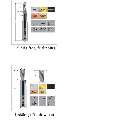
1-skärig fräs, frislipning
1-skärig fräs, downcut