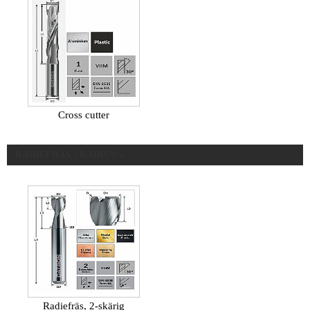
Cross cutter
RADIEFRÄS / RADIUS »
Radiefräs, 2-skärig