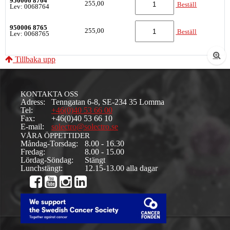
950006 8764
255,00
Beställ
Lev: 0068764
950006 8765
255,00
Beställ
Lev: 0068765
Tillbaka upp
KONTAKTA OSS
Adress:
Tenngatan 6-8, SE-234 35 Lomma
Tel:
+46(0)40 53 66 00
Fax:
+46(0)40 53 66 10
E-mail:
solectro@solectro.se
VÅRA ÖPPETTIDER
Måndag-Torsdag:
8.00 - 16.30
Fredag:
8.00 - 15.00
Lördag-Söndag:
Stängt
Lunchstängt:
12.15-13.00 alla dagar