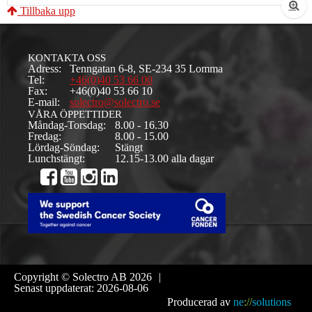
Tillbaka upp
KONTAKTA OSS
Adress:
Tenngatan 6-8, SE-234 35 Lomma
Tel:
+46(0)40 53 66 00
Fax:
+46(0)40 53 66 10
E-mail:
solectro@solectro.se
VÅRA ÖPPETTIDER
Måndag-Torsdag:
8.00 - 16.30
Fredag:
8.00 - 15.00
Lördag-Söndag:
Stängt
Lunchstängt:
12.15-13.00 alla dagar
Copyright © Solectro AB 2026
|
Senast uppdaterat: 2026-08-06
Producerad av
ne
://
solutions