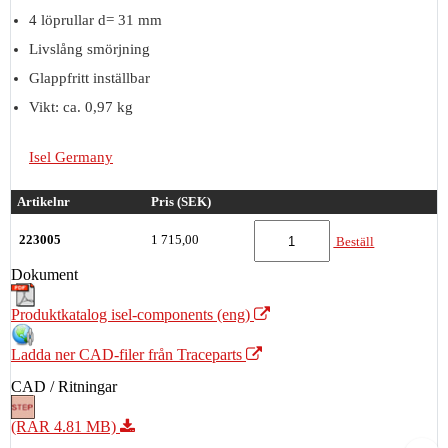
4 löprullar d= 31 mm
Livslång smörjning
Glappfritt inställbar
Vikt: ca. 0,97 kg
Isel Germany
Artikelnr
Pris (SEK)
223005
1 715,00
Beställ
Dokument
Produktkatalog isel-components (eng)
Ladda ner CAD-filer från Traceparts
CAD / Ritningar
(RAR 4.81 MB)