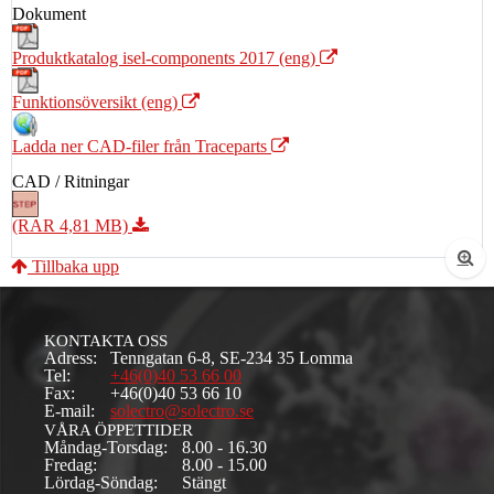
Dokument
Produktkatalog isel-components 2017 (eng)
Funktionsöversikt (eng)
Ladda ner CAD-filer från Traceparts
CAD / Ritningar
(RAR 4,81 MB)
Tillbaka upp
KONTAKTA OSS
Adress:
Tenngatan 6-8, SE-234 35 Lomma
Tel:
+46(0)40 53 66 00
Fax:
+46(0)40 53 66 10
E-mail:
solectro@solectro.se
VÅRA ÖPPETTIDER
Måndag-Torsdag:
8.00 - 16.30
Fredag:
8.00 - 15.00
Lördag-Söndag:
Stängt