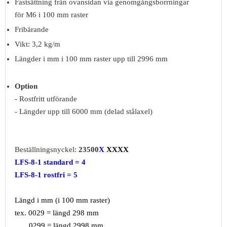
Fastsättning från ovansidan via genomgångsborrningar
för M6 i 100 mm raster
Fribärande
Vikt: 3,2 kg/m
Längder i mm i 100 mm raster upp till 2996 mm
Option
- Rostfritt utförande
- Längder upp till 6000 mm (delad stålaxel)
Beställningsnyckel:
23500
X
XXXX
LFS-8-1 standard = 4
LFS-8-1 rostfri = 5
Längd i mm (i 100 mm raster)
tex. 0029 = längd 298 mm
0299 = längd 2998 mm