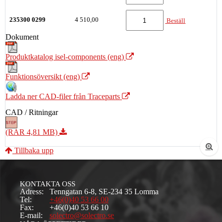
235300 0299
4 510,00
Beställ
Dokument
Produktkatalog isel-components (eng)
Funktionsöversikt (eng)
Ladda ner CAD-filer från Traceparts
CAD / Ritningar
(RAR 4,81 MB)
Tillbaka upp
KONTAKTA OSS
Adress:
Tenngatan 6-8, SE-234 35 Lomma
Tel:
+46(0)40 53 66 00
Fax:
+46(0)40 53 66 10
E-mail:
solectro@solectro.se