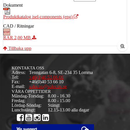
Dokument
Produktkatalog isel-components (eng)
CAD / Ritningar
RAR 2,00 MB
Tillbaka upp
KONTAKTA OSS
Adress:
Tenngatan 6-8, SE-234 35 Lomma
Tel:
+46(0)40 53 66 00
Fax:
+46(0)40 53 66 10
E-mail:
solectro@solectro.se
VÅRA ÖPPETTIDER
Måndag-Torsdag:
8.00 - 16.30
Fredag:
8.00 - 15.00
Lördag-Söndag:
Stängt
Lunchstängt:
12.15-13.00 alla dagar