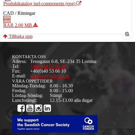
Produktkatalog isel-components (eng)
CAD / Ritningar
RAR 2.00 MB
Tillbaka upp
KONTAKTA OSS
Adress:
Tenngatan 6-8, SE-234 35 Lomma
Tel:
+46(0)40 53 66 00
Fax:
+46(0)40 53 66 10
E-mail:
solectro@solectro.se
VÅRA ÖPPETTIDER
Måndag-Torsdag:
8.00 - 16.30
Fredag:
8.00 - 15.00
Lördag-Söndag:
Stängt
Lunchstängt:
12.15-13.00 alla dagar