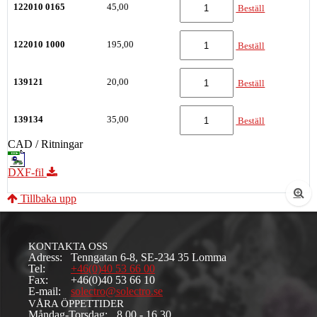
122010 0165
45,00
Beställ
122010 1000
195,00
Beställ
139121
20,00
Beställ
139134
35,00
Beställ
CAD / Ritningar
DXF-fil
Tillbaka upp
KONTAKTA OSS
Adress:
Tenngatan 6-8, SE-234 35 Lomma
Tel:
+46(0)40 53 66 00
Fax:
+46(0)40 53 66 10
E-mail:
solectro@solectro.se
VÅRA ÖPPETTIDER
Måndag-Torsdag:
8.00 - 16.30