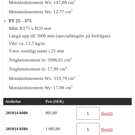
3
Motståndsmoment Wx: 147,88 cm
3
Motståndsmoment Wy: 12,77 cm
PT 25 - 375
Mått: B375 x H20 mm
Längd upp till 3000 mm (speciallängder på förfrågan)
Vikt: ca. 13,7 kg/m
T-not: ensidigt raster i 25 mm
4
Tröghetsmoment lx: 5996,01 cm
4
Tröghetsmoment ly: 17,90 cm
3
Motståndsmoment Wx: 319,79 cm
3
Motståndsmoment Wy: 17,90 cm
Artikelnr
Pris (SEK)
201014 0400
905,00
Beställ
201014 0500
1 095,00
Beställ