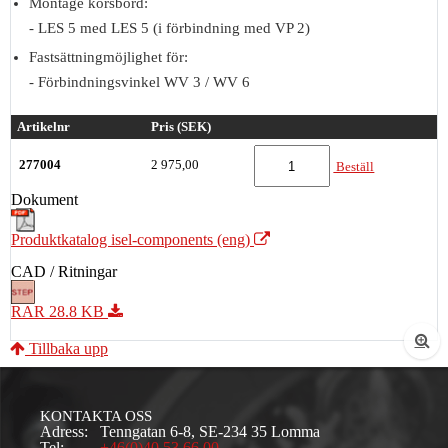
Montage korsbord:
- LES 5 med LES 5 (i förbindning med VP 2)
Fastsättningmöjlighet för:
- Förbindningsvinkel WV 3 / WV 6
Artikelnr
Pris (SEK)
277004
2 975,00
Beställ
Dokument
Produktkatalog isel-components (eng)
CAD / Ritningar
RAR 28.8 KB
Tillbaka upp
KONTAKTA OSS
Adress:
Tenngatan 6-8, SE-234 35 Lomma
Tel:
+46(0)40 53 66 00