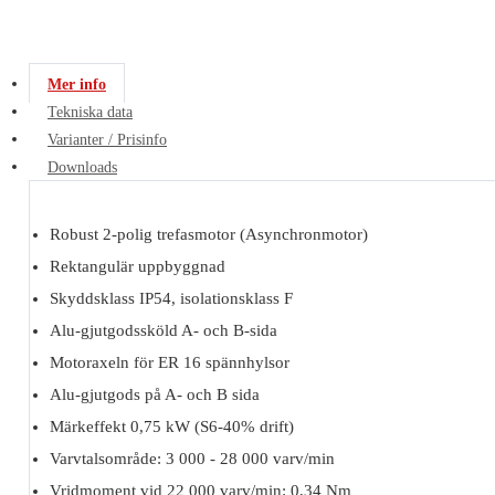
Mer info
Tekniska data
Varianter / Prisinfo
Downloads
Robust 2-polig trefasmotor (Asynchronmotor)
Rektangulär uppbyggnad
Skyddsklass IP54, isolationsklass F
Alu-gjutgodssköld A- och B-sida
Motoraxeln för ER 16 spännhylsor
Alu-gjutgods på A- och B sida
Märkeffekt 0,75 kW (S6-40% drift)
Varvtalsområde: 3 000 - 28 000 varv/min
Vridmoment vid 22 000 varv/min: 0,34 Nm