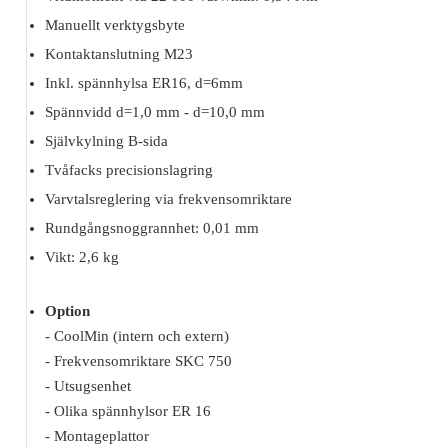
Manuellt verktygsbyte
Kontaktanslutning M23
Inkl. spännhylsa ER16, d=6mm
Spännvidd d=1,0 mm - d=10,0 mm
Självkylning B-sida
Tvåfacks precisionslagring
Varvtalsreglering via frekvensomriktare
Rundgångsnoggrannhet: 0,01 mm
Vikt: 2,6 kg
Option
- CoolMin (intern och extern)
- Frekvensomriktare SKC 750
- Utsugsenhet
- Olika spännhylsor ER 16
- Montageplattor