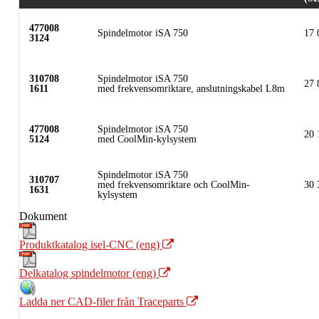
477008
Spindelmotor iSA 750
17 
3124
310708
Spindelmotor iSA 750
27 
1611
med frekvensomriktare, anslutningskabel L8m
477008
Spindelmotor iSA 750
20 
5124
med CoolMin-kylsystem
Spindelmotor iSA 750
310707
med frekvensomriktare och CoolMin-
30 
1631
kylsystem
Dokument
Produktkatalog isel-CNC (eng)
Delkatalog spindelmotor (eng)
Ladda ner CAD-filer från Traceparts