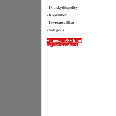
Dataskyddspolicy
Köpvillkor
Leveransvillkor
Sök gods
Logga in/Ny kund
Log in/New customer