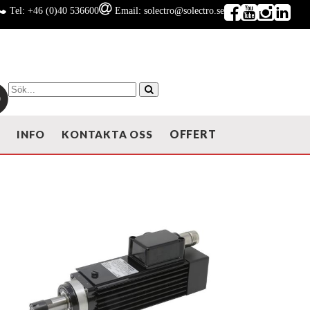
Tel: +46 (0)40 536600
Email: solectro@solectro.se
OFFERT
T
INFO
KONTAKTA OSS