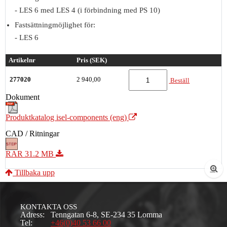
- LES 6 med LES 4 (i förbindning med PS 10)
Fastsättningmöjlighet för:
- LES 6
Artikelnr
Pris (SEK)
277020
2 940,00
Beställ
Dokument
Produktkatalog isel-components (eng)
CAD / Ritningar
RAR 31.2 MB
Tillbaka upp
KONTAKTA OSS
Adress:
Tenngatan 6-8, SE-234 35 Lomma
Tel:
+46(0)40 53 66 00