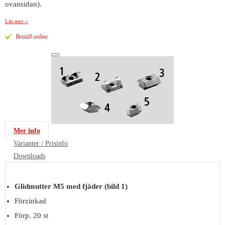
ovansidan).
Läs mer »
Beställ online
Mer info
Varianter / Prisinfo
Downloads
Glidmutter M5 med fjäder (bild 1)
Förzinkad
Förp. 20 st