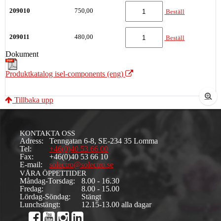
209010
750,00
Beställ
209011
480,00
Beställ
Dokument
Produktkatalog isel-components (eng)
Tillbaka upp
KONTAKTA OSS
Adress:
Tenngatan 6-8, SE-234 35 Lomma
Tel:
+46(0)40 53 66 00
Fax:
+46(0)40 53 66 10
E-mail:
solectro@solectro.se
VÅRA ÖPPETTIDER
Måndag-Torsdag:
8.00 - 16.30
Fredag:
8.00 - 15.00
Lördag-Söndag:
Stängt
Lunchstängt:
12.15-13.00 alla dagar