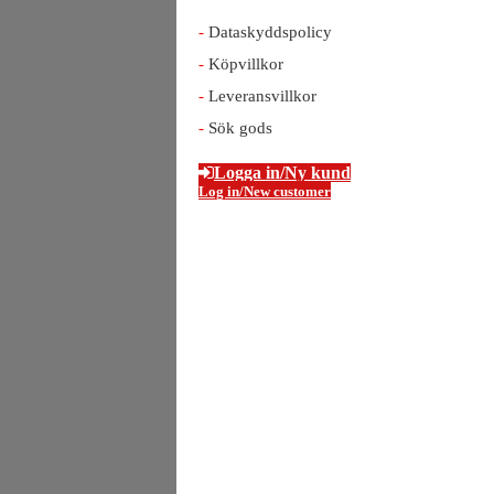
Dataskyddspolicy
Köpvillkor
Leveransvillkor
Sök gods
Logga in/Ny kund
Log in/New customer