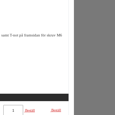
M6 samt T-not på framsidan för skruv M6
Beställ
Beställ