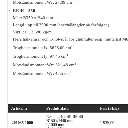
3
Motståndsmoment Wy: 27,09 cm
RE 40 - 350
Mått: B350 x H40 mm
Längd upp till 3000 mm (speciallängder på förfrågan)
Vikt: ca. 13,380 kg/m
Flera hålkamrar och T-not-spår för glidmutter resp. mutterlist 
4
Tröghetsmoment lx: 5626,00 cm
4
Tröghetsmoment ly: 97,45 cm
3
Motståndsmoment Wx: 321,48 cm
3
Motståndsmoment Wy: 48,5 cm
Artikelnr
Produktdata
Pris (SEK)
Rektangelprofil RE 40
B150 x H40 mm
201035 1000
1 935,00
L1000 mm