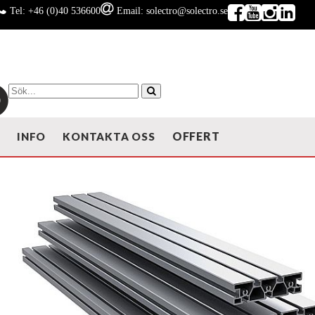
Tel: +46 (0)40 536600
Email: solectro@solectro.se
OFFERT
T
INFO
KONTAKTA OSS