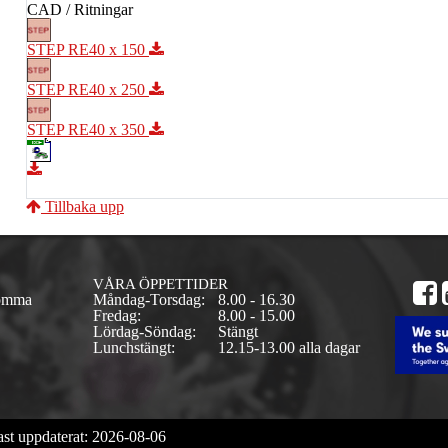
CAD / Ritningar
STEP RE40 x 150
STEP RE40 x 250
STEP RE40 x 350
Tillbaka upp
VÅRA ÖPPETTIDER
Lomma
Måndag-Torsdag:
8.00 - 16.30
Fredag:
8.00 - 15.00
Lördag-Söndag:
Stängt
Lunchstängt:
12.15-13.00 alla dagar
st uppdaterat: 2026-08-06