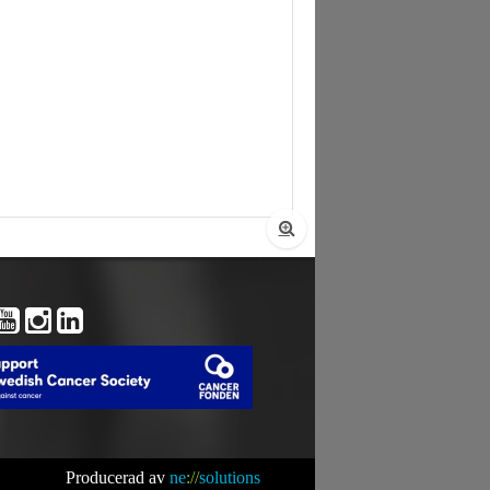
Producerad av
ne
://
solutions