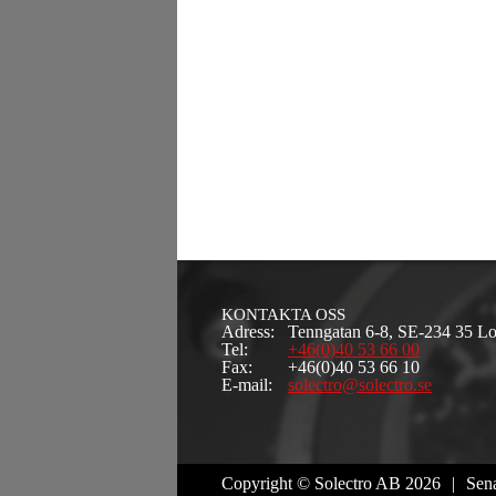
KONTAKTA OSS
Adress:
Tenngatan 6-8, SE-234 35 
Tel:
+46(0)40 53 66 00
Fax:
+46(0)40 53 66 10
E-mail:
solectro@solectro.se
Copyright © Solectro AB 2026
|
Sena