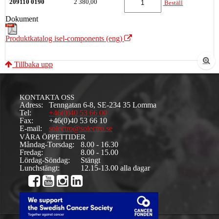
209110 0190
2 380,00
Beställ
Dokument
Produktkatalog isel-components (eng)
Tillbaka upp
KONTAKTA OSS
Adress:
Tenngatan 6-8, SE-234 35 Lomma
Tel:
+46(0)40 53 66 00
Fax:
+46(0)40 53 66 10
E-mail:
solectro@solectro.se
VÅRA ÖPPETTIDER
Måndag-Torsdag:
8.00 - 16.30
Fredag:
8.00 - 15.00
Lördag-Söndag:
Stängt
Lunchstängt:
12.15-13.00 alla dagar