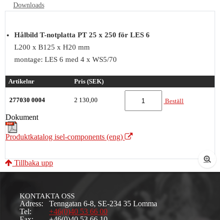
Downloads
Hålbild T-notplatta PT 25 x 250 för LES 6
L200 x B125 x H20 mm
montage: LES 6 med 4 x WS5/70
Artikelnr
Pris (SEK)
277030 0004
2 130,00
Beställ
Dokument
Produktkatalog isel-components (eng)
Tillbaka upp
KONTAKTA OSS
Adress:
Tenngatan 6-8, SE-234 35 Lomma
Tel:
+46(0)40 53 66 00
Fax:
+46(0)40 53 66 10