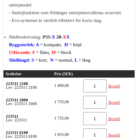
smörjmedel
- Smörjfunktion som förlänger smörjintervallerna avsevärt.
- Eco-systemet är särskilt effektivt för korta slag.
Slädbeskrivning:
PSS-
X
20-
X
X
Byggstorlek: A
= kompakt,
H
= höjd
Utförande: F
= fläns,
M
= block
Slädlängd: S
= kort,
N
= normal,
L
=
lång
Artikelnr
Pris (SEK)
223511 2100
1 490,00
Beställ
Lev: 223511 2100
223511 2000
1 755,00
Beställ
Lev: 223511 2000
223511
1 735,00
Beställ
Lev: 223511
223511 0100
1 935,00
Beställ
Lev: 223511 0100