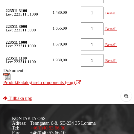
223511 3100
1 480,00
Beställ
Lev: 223511 31000
223511 3000
1 655,00
Beställ
Lev: 223511 3000
223511 1000
1 670,00
Beställ
Lev: 223511 1000
223511 1100
1 930,00
Beställ
Lev: 223511 1100
Dokument
Produktkatalog isel-components (eng)
Tillbaka upp
KONTAKTA OSS
Adress:
Tenngatan 6-8, SE-234 35 Lomma
Tel:
+46(0)40 53 66 00
Fax:
+46(0)40 53 66 10